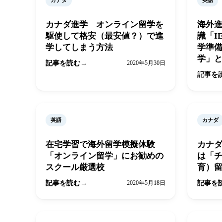
カナダ
英語
カナダ進学 オンライン留学を
海外
駆使して格安（最安値？）で進
識「I
学してしまう方法
学準
学」
記事を読む
2020年5月30日
記事を
英語
カナダ
在宅学習で海外留学模擬体験
カナ
「オンライン留学」にお勧めの
は「
スクール厳選校
育）
記事を読む
2020年5月18日
記事を