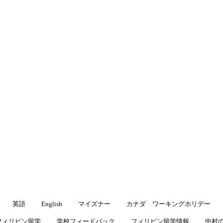
渡航先
▾
キングホリデー
よくある質問
ブログ
ブログ
留学・ワーキングホリデーに役立つ情報をお届けします
英語
English
マイズナー
カナダ ワーキングホリデー
フィリピン留学
学校フィードバック
フィリピン留学情報
中村の