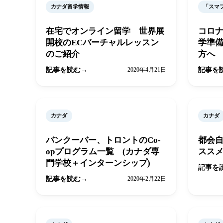
カナダ留学情報
「スマ
在宅でオンライン留学 世界展
コロ
開校のECバーチャルレッスン
学準
のご紹介
方へ
記事を読む
2020年4月21日
記事を
カナダ
カナダ
バンクーバー、トロントのCo-
都会
opプログラム一覧 (カナダ専
スス
門学校＋インターンシップ)
記事を
記事を読む
2020年2月22日