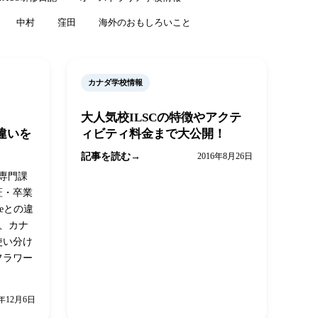
中村
窪田
海外のおもしろいこと
カナダ学校情報
大人気校ILSCの特徴やアクテ
との違いを
ィビティ料金まで大公開！
記事を読む
2016年8月26日
、専門課
証・卒業
reeとの違
係、カナ
使い分け
フラワー
8年12月6日