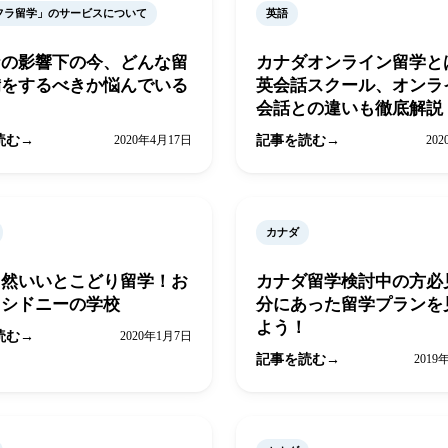
フラ留学」のサービスについて
英語
ナの影響下の今、どんな留
カナダオンライン留学
備をするべきか悩んでいる
英会話スクール、オンラ
会話との違いも徹底解説
読む
2020年4月17日
記事を読む
20
カナダ
自然いいとこどり留学！お
カナダ留学検討中の方必
メシドニーの学校
分にあった留学プランを
よう！
読む
2020年1月7日
記事を読む
2019