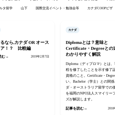
ルタ留学
山下
国際交流イベント・勉強会等
カナダCOOPビザ
カナダ
るなら,カナダ OR オース
Diplomaとは？意味と
リア！？ 比較編
Certificate・Degree
わかりやすく解説
読む
2019年2月7日
Diploma（ディプロマ）とは
程を修了したことを示す修了
資格のこと。Certificate・Deg
い、Bachelor（学士）との関
ダ・オーストラリア留学での
を福岡のNPO法人スマイリー
ズが解説します。
記事を読む
201