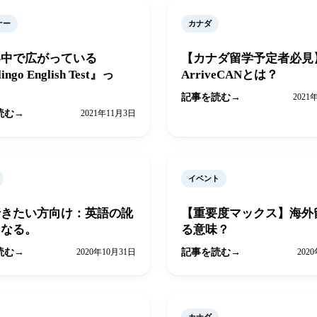
ナー
カナダ
界中で広がっている
【カナダ留学予定者必見
ingo English Test』っ
ArriveCANとは？
記事を読む
2021
読む
2021年11月3日
イベント
行きたい方向け：英語の訛
【重要度マックス】海外
になる。
る意味？
読む
2020年10月31日
記事を読む
202