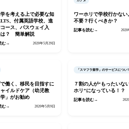
カナダ
進学を考える上で必要な知
ワーホリで学校行かない
ELTS、付属英語学校、進
不要？行くべきか？
備コース、パスウェイ入
記事を読む
202
とは？ 簡単解説
読む
2020年5月29日
「スマフラ留学」のサービスについ
ダで働く、移民を目指すに
７割の人が“もったいな
チャイルドケア（幼児教
ホリ”になっている！？
留学」がお勧め
記事を読む
20
読む
2020年5月9日