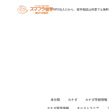
NPO法人だから、留学相談は何度でも無料
HOME
スマフラ留学とは
休学留学
ワー
すべて
未分類
カナダ
カナダ学校情報
カナダ留学情報
オーストラリア