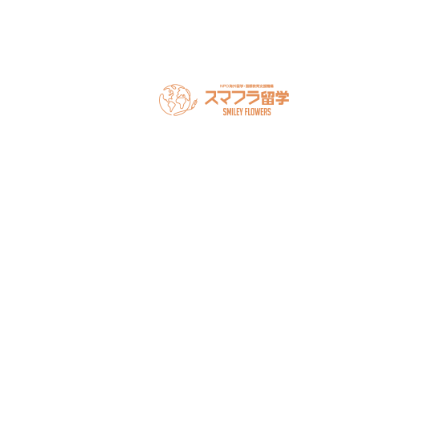
スマフラとは
留学の流れ
サポート内容
オーストラリア留学
カナダ留学
アメリカ留学
フィリピン留学
セミナー情報
オンライン相談
お申し込み
よくある質問
ブログ