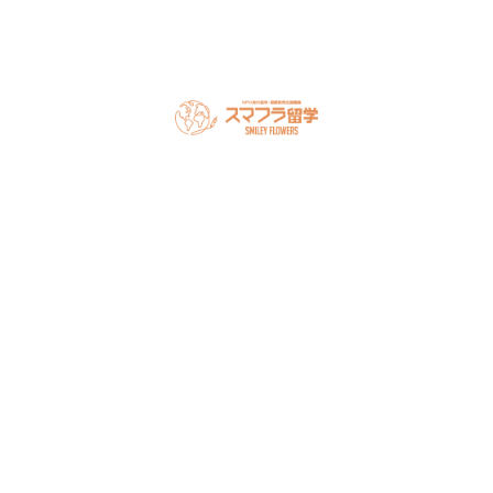
スマフラとは
留学の流れ
サポート内容
オーストラリア留学
カナダ留学
アメリカ留学
フィリピン留学
セミナー情報
オンライン相談
お申し込み
よくある質問
ブログ