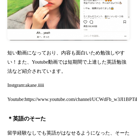
短い動画になっており、内容も面白いため勉強しやす
い！また、Youtube動画では短期間で上達した英語勉強
法など紹介されています。
Instgram:
akane.iiiii
Youtube:
https://www.youtube.com/channel/UCWdFb_w3JI1BP
＊英語のそーた
留学経験なしでも英語がはなせるようになった、そーた