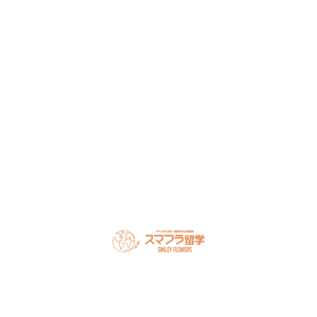
留学・ワーキングホリデーのことなら何でもお気軽にご相
談ください。
NPO法人だから、留学相談は何度でも無料。安心してご相
談ください。
LINEで無料相談
オンライン相談を予約
スマフラとは
留学の流れ