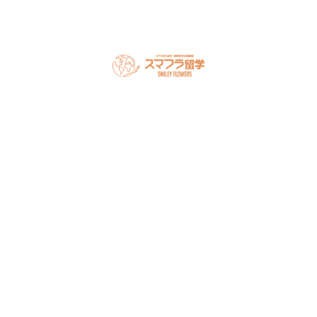
スマフラとは
留学の流れ
サポート内容
オーストラリア留学
カナダ留学
アメリカ留学
フィリピン留学
セミナー情報
オンライン相談
お申し込み
よくある質問
ブログ