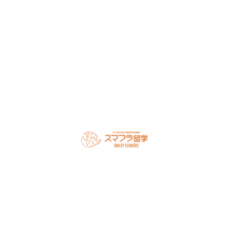
談ください。
LINEで無料相談
オンライン相談を予約
スマフラとは
留学の流れ
サポート内容
オーストラリア留学
カナダ留学